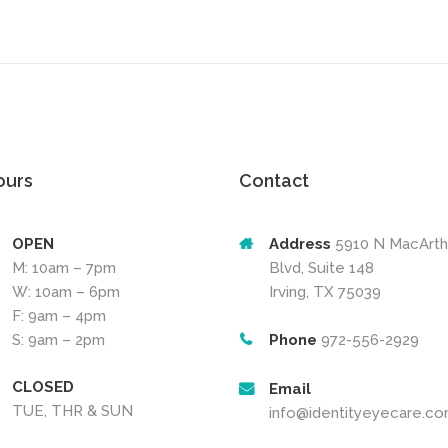
ours
Contact
OPEN
Address
5910 N MacArth
M: 10am – 7pm
Blvd, Suite 148
W: 10am – 6pm
Irving, TX 75039
F: 9am – 4pm
S: 9am – 2pm
Phone
972-556-2929
CLOSED
Email
TUE, THR & SUN
info@identityeyecare.c