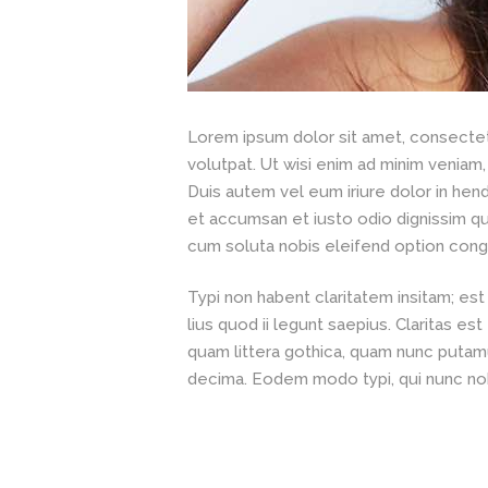
Lorem ipsum dolor sit amet, consectet
volutpat. Ut wisi enim ad minim veniam,
Duis autem vel eum iriure dolor in hendr
et accumsan et iusto odio dignissim qui
cum soluta nobis eleifend option cong
Typi non habent claritatem insitam; est
lius quod ii legunt saepius. Claritas
quam littera gothica, quam nunc putam
decima. Eodem modo typi, qui nunc nobi