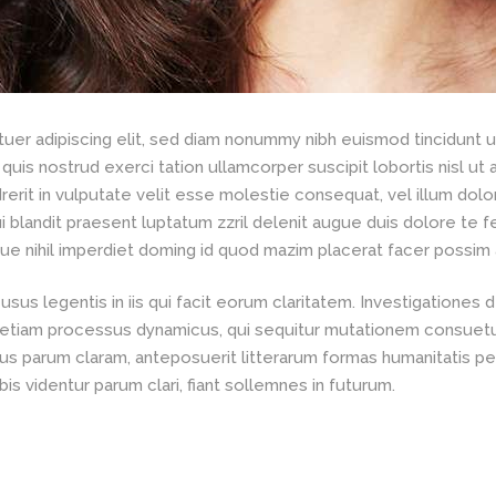
uer adipiscing elit, sed diam nonummy nibh euismod tincidunt 
 quis nostrud exerci tation ullamcorper suscipit lobortis nisl 
erit in vulputate velit esse molestie consequat, vel illum dolor
 blandit praesent luptatum zzril delenit augue duis dolore te feu
ue nihil imperdiet doming id quod mazim placerat facer possim
 usus legentis in iis qui facit eorum claritatem. Investigation
 est etiam processus dynamicus, qui sequitur mutationem consue
us parum claram, anteposuerit litterarum formas humanitatis pe
s videntur parum clari, fiant sollemnes in futurum.