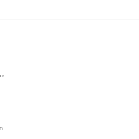
ur
om